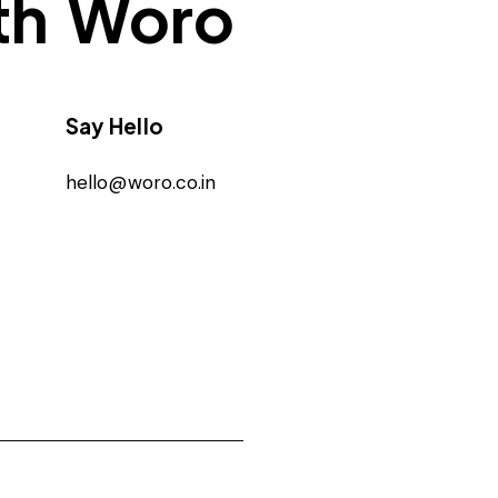
ith Woro
Say Hello
hello@woro.co.in