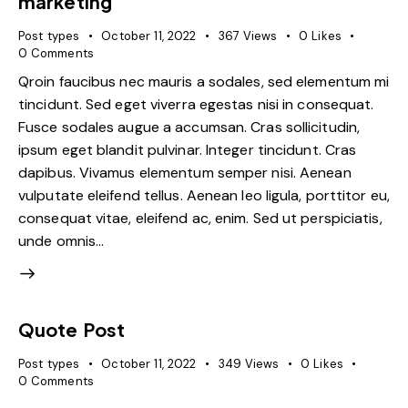
marketing
Post types
October 11, 2022
367
Views
0
Likes
0
Comments
Qroin faucibus nec mauris a sodales, sed elementum mi
tincidunt. Sed eget viverra egestas nisi in consequat.
Fusce sodales augue a accumsan. Cras sollicitudin,
ipsum eget blandit pulvinar. Integer tincidunt. Cras
dapibus. Vivamus elementum semper nisi. Aenean
vulputate eleifend tellus. Aenean leo ligula, porttitor eu,
consequat vitae, eleifend ac, enim. Sed ut perspiciatis,
unde omnis…
Quote Post
Post types
October 11, 2022
349
Views
0
Likes
0
Comments