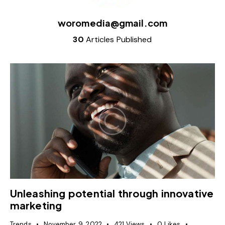
woromedia@gmail.com
30
Articles Published
Unleashing potential through innovative
marketing
Trends
November 9, 2022
421
Views
0
Likes